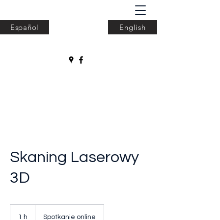
Español
English
ODeKa Projekt
Skaning Laserowy
3D
1 h
1
Spotkanie online