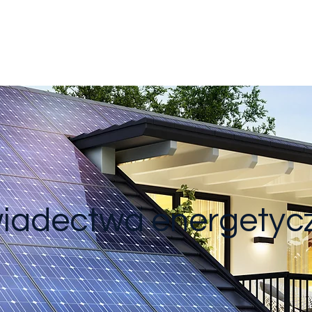
ODeKa Projekt
iadectwa energetyc