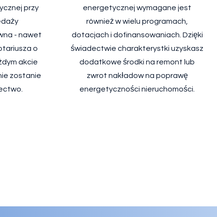
ycznej przy
energetycznej wymagane jest
edaży
również w wielu programach,
ywna - nawet
dotacjach i dofinansowaniach. Dzięki
otariusza o
świadectwie charakterystki uzyskasz
ażdym akcie
dodatkowe środki na remont lub
nie zostanie
zwrot nakładow na poprawę
ectwo.
energetyczności nieruchomości.