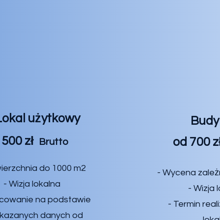
Lokal użytkowy
Budy
500 zł
od 700 
Brutto
ierzchnia do 1000 m2
- Wycena zależ
- Wizja lokalna
- Wizja 
acowanie na podstawie
- Termin reali
kazanych danych od
loka