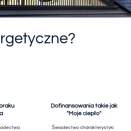
ergetyczne?
braku
Dofinansowania takie jak
a
"Moje ciepło"
wiadectwa
Świadectwo charakterystyki