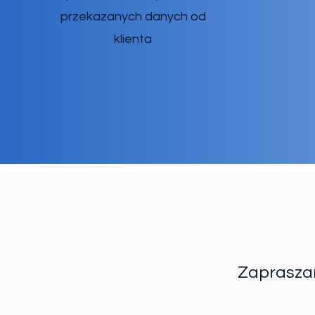
przekazanych danych od
klienta
Zapraszam