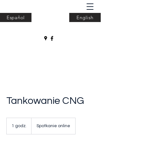
Español
English
ODeKa Projekt
Tankowanie CNG
1 godz.
1
Spotkanie online
g
o