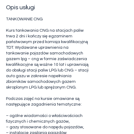
d
Opis usługi
z
TANKOWANIE CNG
Kurs tankowania CNG na stacjach paliw
trwa 2 dni i kończy się egzaminem
państwowym przed komisja kwalifikacyjną
TDT. Wydawane uprawnienia na
tankowanie pojazdów samochodowych
gazem lpg – cng w formie zaświadczenia
kwalifikacyjne są ważne 10 lat i uprawniają
do obsługi stacji paliw LPG lub CNG – stacji
auto gazu w zakresie napełniania
zbiorników samochodowych gazem
skroplonym LPG lub sprężonym CNG.
Podczas zajęć na kursie omawiane są
następujące zagadnienia tematyczne:
– ogólne wiadomości o właściwościach
fizycznych i chemicznych gazów,
– gazy stosowane do napędu pojazdów,
– instalacje zasilania pojazdów