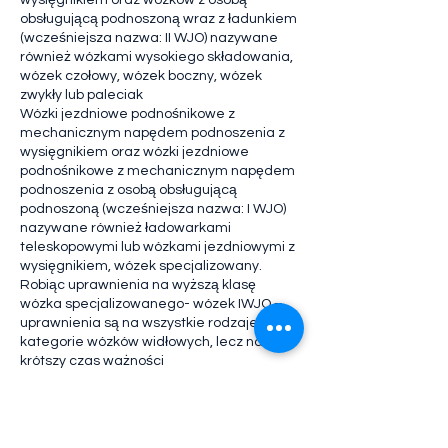
wysięgnikiem oraz wózków z osobą
obsługującą podnoszoną wraz z ładunkiem
(wcześniejsza nazwa: II WJO) nazywane
również wózkami wysokiego składowania,
wózek czołowy, wózek boczny, wózek
zwykły lub paleciak
Wózki jezdniowe podnośnikowe z
mechanicznym napędem podnoszenia z
wysięgnikiem oraz wózki jezdniowe
podnośnikowe z mechanicznym napędem
podnoszenia z osobą obsługującą
podnoszoną (wcześniejsza nazwa: I WJO)
nazywane również ładowarkami
teleskopowymi lub wózkami jezdniowymi z
wysięgnikiem, wózek specjalizowany.
Robiąc uprawnienia na wyższą klasę
wózka specjalizowanego- wózek IWJO –
uprawnienia są na wszystkie rodzaje i
kategorie wózków widłowych, lecz na
krótszy czas ważności
Zapisy:
telefon: 696391114