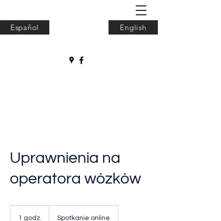
Español
English
ODeKa Projekt
Uprawnienia na
operatora wózków
1 godz.
1
Spotkanie online