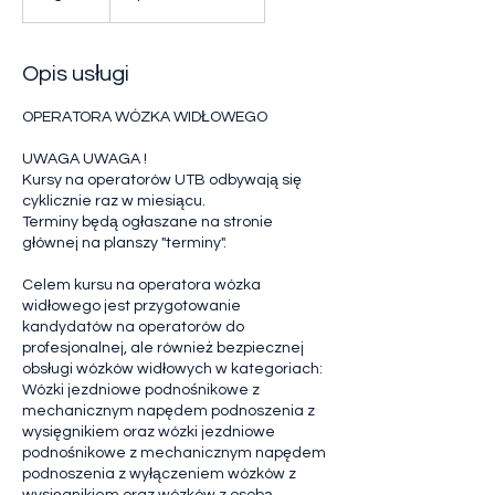
g
o
d
Opis usługi
z
OPERATORA WÓZKA WIDŁOWEGO
UWAGA UWAGA !
Kursy na operatorów UTB odbywają się
cyklicznie raz w miesiącu.
Terminy będą ogłaszane na stronie
głównej na planszy "terminy".
Celem kursu na operatora wózka
widłowego jest przygotowanie
kandydatów na operatorów do
profesjonalnej, ale również bezpiecznej
obsługi wózków widłowych w kategoriach:
Wózki jezdniowe podnośnikowe z
mechanicznym napędem podnoszenia z
wysięgnikiem oraz wózki jezdniowe
podnośnikowe z mechanicznym napędem
podnoszenia z wyłączeniem wózków z